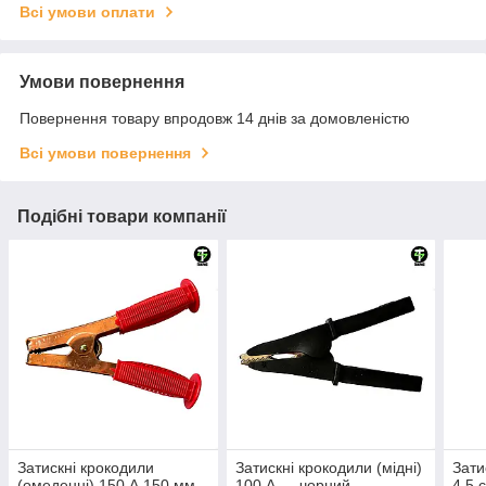
Всі умови оплати
Умови повернення
Повернення товару впродовж 14 днів за домовленістю
Всі умови повернення
Подібні товари компанії
Затискні крокодили
Затискні крокодили (мідні)
Зати
(омеденні) 150 А 150 мм
100 А — чорний
4,5 